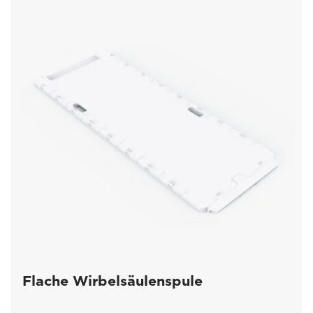
Vet-MR Grande
(80)
G-scan Equine
(45)
Flache Wirbelsäulenspule