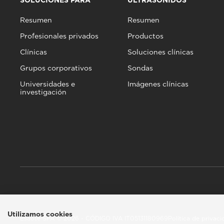
SOLUCIONES PARA
ULTRASONIDOS
Resumen
Resumen
Profesionales privados
Productos
Clínicas
Soluciones clínicas
Grupos corporativos
Sondas
Universidades e
Imágenes clínicas
investigación
Utilizamos cookies
Esaote SPA © 2026 - CÓDIGO IVA IT05131180969
Política de privac