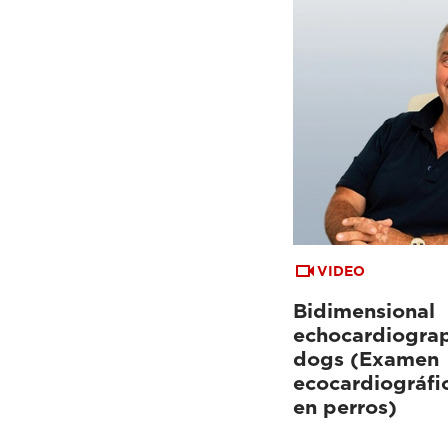
VIDEO
Bidimensional
echocardiograp
dogs (Examen
ecocardiográfi
en perros)