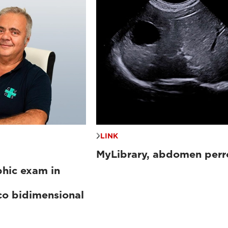
LINK
MyLibrary, abdomen perr
hic exam in
co bidimensional