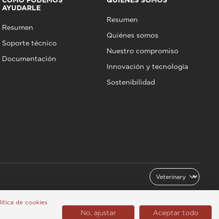
CÓMO PODEMOS
QUIÉNES SOMOS
AYUDARLE
Resumen
Resumen
Quiénes somos
Soporte técnico
Nuestro compromiso
Documentación
Innovación y tecnología
Sostenibilidad
olítica de cookies
No, ajustar
Aceptar todo
Latinoamérica (Español)