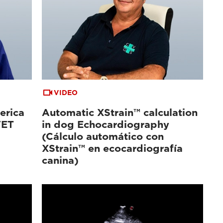
VIDEO
erica
Automatic XStrain™ calculation
VET
in dog Echocardiography
(Cálculo automático con
XStrain™ en ecocardiografía
canina)