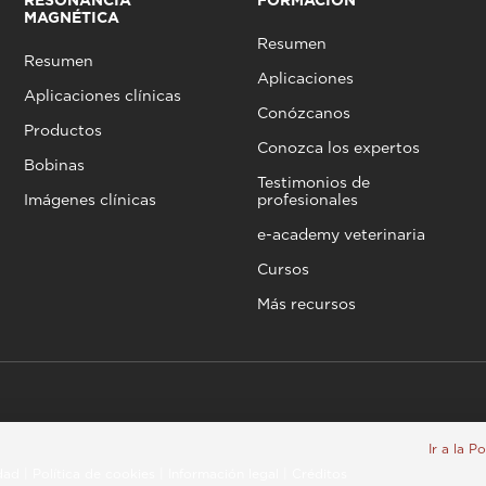
RESONANCIA
FORMACIÓN
MAGNÉTICA
Resumen
Resumen
Aplicaciones
Aplicaciones clínicas
Conózcanos
Productos
Conozca los expertos
Bobinas
Testimonios de
Imágenes clínicas
profesionales
e-academy veterinaria
Cursos
Más recursos
Ir a la P
idad
|
Política de cookies
|
Información legal
|
Créditos