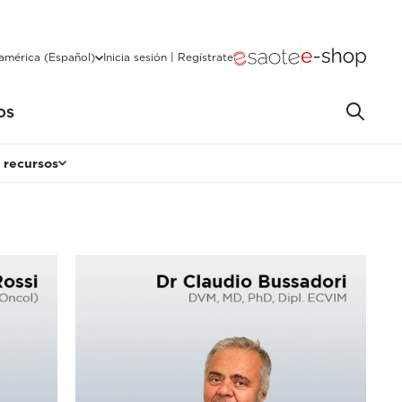
américa (Español)
Inicia sesión | Regístrate
OS
 recursos