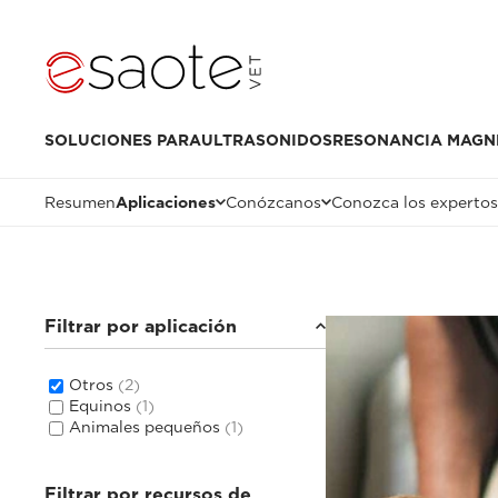
SOLUCIONES PARA
ULTRASONIDOS
RESONANCIA MAGN
Resumen
Aplicaciones
Conózcanos
Conozca los expertos
Filtrar por aplicación
Otros
(2)
Equinos
(1)
Animales pequeños
(1)
Filtrar por recursos de