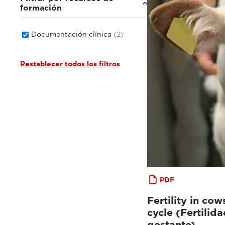
formación
Documentación clínica
(2)
Restablecer todos los filtros
PDF
Fertility in co
cycle (Fertilid
gestante)