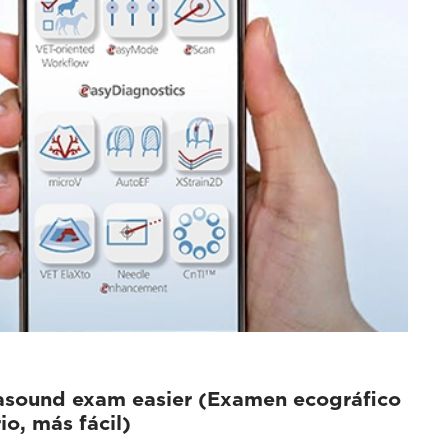
asound exam easier (Examen ecográfico
io, más fácil)