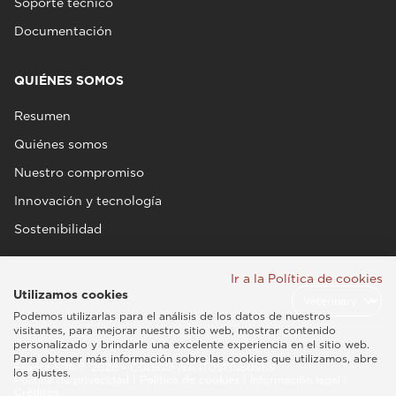
Soporte técnico
Documentación
QUIÉNES SOMOS
Resumen
Quiénes somos
Nuestro compromiso
Innovación y tecnología
Sostenibilidad
Ir a la Política de cookies
Utilizamos cookies
Podemos utilizarlas para el análisis de los datos de nuestros
visitantes, para mejorar nuestro sitio web, mostrar contenido
personalizado y brindarle una excelente experiencia en el sitio web.
Para obtener más información sobre las cookies que utilizamos, abre
Esaote SPA © 2026 - CÓDIGO IVA IT05131180969
los ajustes.
Política de privacidad
|
Política de cookies
|
Información legal
|
Créditos