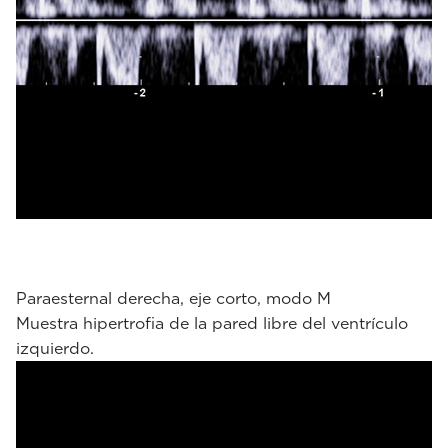
Paraesternal derecha, eje corto, modo M
Muestra hipertrofia de la pared libre del ventrículo
izquierdo.