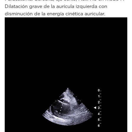
Dilatación grave de la aurícula izquierda con
disminución de la energía cinética auricular.