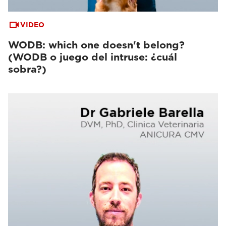
VIDEO
WODB: which one doesn't belong?
(WODB o juego del intruse: ¿cuál
sobra?)