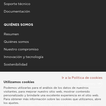
Soporte técnico
Documentación
QUIÉNES SOMOS
Resumen
Quiénes somos
Nuestro compromiso
Innovación y tecnología
Sostenibilidad
Ir a la Política de cookies
Utilizamos cookies
Podemos utilizarlas para el análisis de los datos de nuestros
visitantes, para mejorar nuestro sitio web, mostrar contenido
personalizado y brindarle una excelente experiencia en el sitio web.
Para obtener más información sobre las cookies que utilizamos, abre
Esaote SPA © 2026 - CÓDIGO IVA IT05131180969
los ajustes.
Política de privacidad
|
Política de cookies
|
Información legal
|