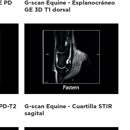
SE PD
G-scan Equine - Esplanocráneo
GE 3D T1 dorsal
 PD-T2
G-scan Equine - Cuartilla STIR
sagital