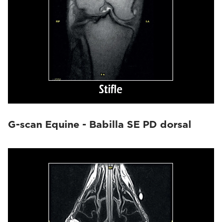
G-scan Equine - Babilla SE PD dorsal