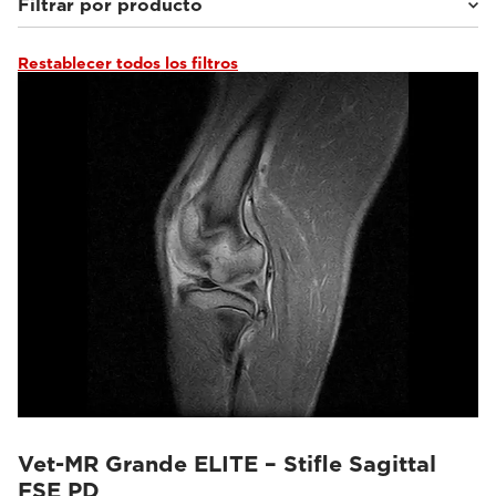
Filtrar por producto
Restablecer todos los filtros
Vet-MR Grande ELITE
(3)
O-scan VET
(8)
G-scan Equine
(16)
Vet-MR Grande ELITE – Stifle Sagittal
FSE PD