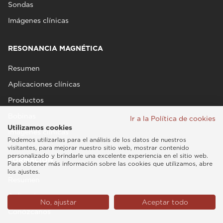
Sondas
Imágenes clínicas
RESONANCIA MAGNÉTICA
Resumen
Aplicaciones clínicas
Productos
Bobinas
Ir a la Política de cookies
Utilizamos cookies
Imágenes clínicas
Podemos utilizarlas para el análisis de los datos de nuestros
visitantes, para mejorar nuestro sitio web, mostrar contenido
personalizado y brindarle una excelente experiencia en el sitio web.
FORMACIÓN
Para obtener más información sobre las cookies que utilizamos, abre
los ajustes.
Resumen
Aplicaciones
No, ajustar
Aceptar todo
Conózcanos