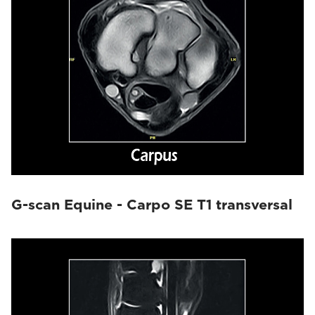
G-scan Equine - Carpo SE T1 transversal