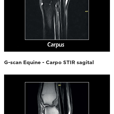
G-scan Equine - Carpo STIR sagital