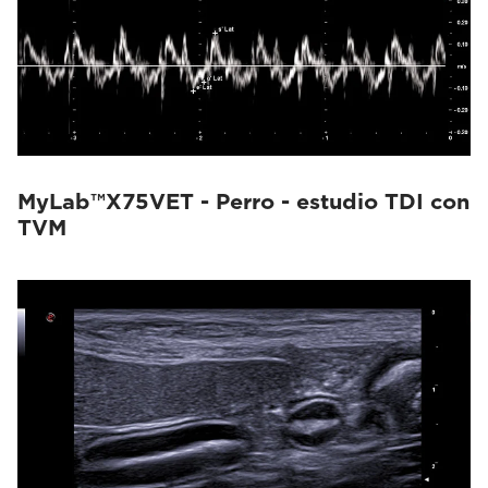
MyLab™X75VET - Perro - estudio TDI con
TVM