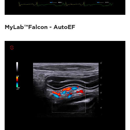
MyLab™Falcon - AutoEF