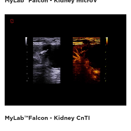
MyLab™Falcon - Kidney microV
MyLab™Falcon - Kidney CnTI