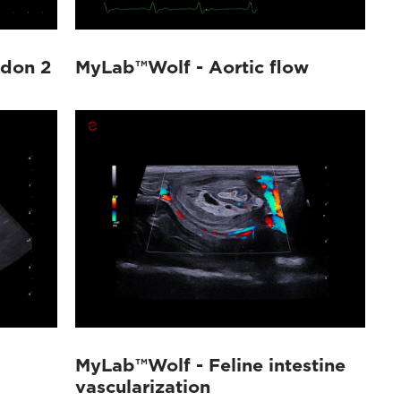
ndon 2
MyLab™Wolf - Aortic flow
MyLab™Wolf - Feline intestine
vascularization