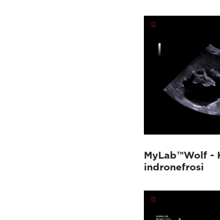
MyLab™Wolf - 
indronefrosi