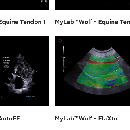
Equine Tendon 1
MyLab™Wolf - Equine Te
AutoEF
MyLab™Wolf - ElaXto