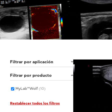
Filtrar por aplicación
Filtrar por producto
Equinos
(2)
Animales pequeños
(8)
MyLab™Wolf
(10)
Restablecer todos los filtros