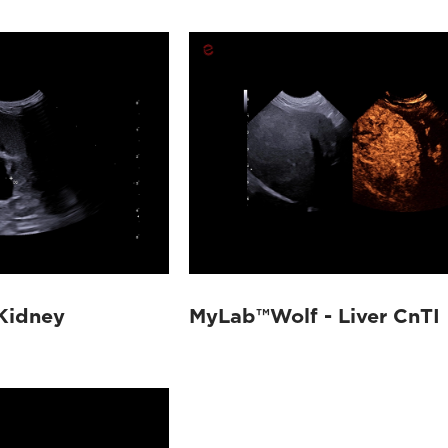
Kidney
MyLab™Wolf - Liver CnTI