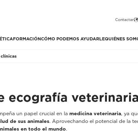
Contactar
ÉTICA
FORMACIÓN
CÓMO PODEMOS AYUDARLE
QUIÉNES SOM
clínicas
e ecografía veterinari
peña un papel crucial en la
medicina veterinaria
, ya qu
alud de sus animales
. Aprovechando el potencial de la te
animales en todo el mundo
.