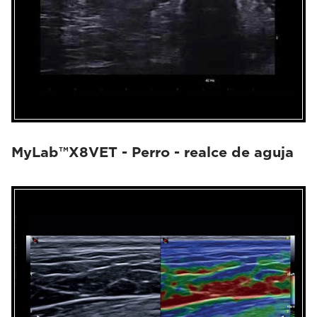
MyLab™X8VET - Perro - realce de aguja