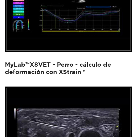
MyLab™X8VET - Perro - cálculo de
deformación con XStrain™