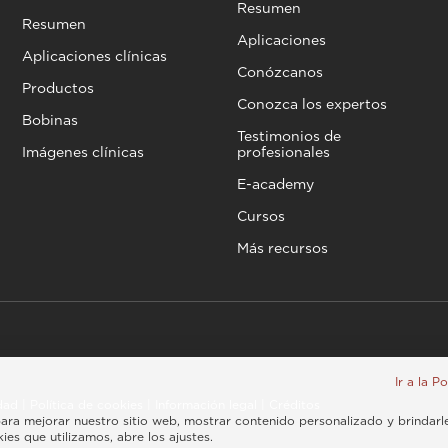
Resumen
Resumen
Aplicaciones
Aplicaciones clínicas
Conózcanos
Productos
Conozca los expertos
Bobinas
Testimonios de
Imágenes clínicas
profesionales
E-academy
Cursos
Más recursos
Ir a la P
idad
|
Política de cookies
|
Información legal
|
Créditos
, para mejorar nuestro sitio web, mostrar contenido personalizado y brindarl
es que utilizamos, abre los ajustes.