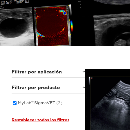
Filtrar por aplicación
Filtrar por producto
Animales pequeños
(2)
Equinos
(1)
MyLab™SigmaVET
(3)
Restablecer todos los filtros