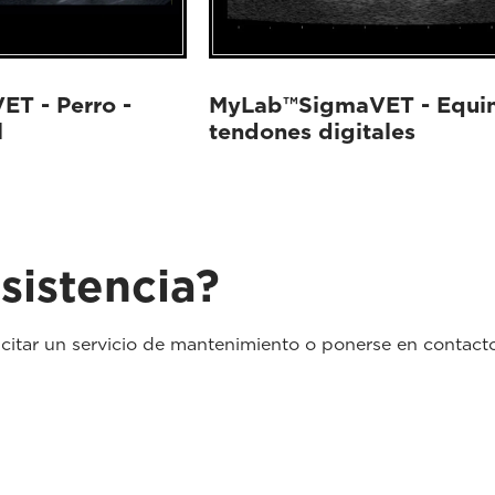
T - Perro -
MyLab™SigmaVET - Equin
l
tendones digitales
sistencia?
icitar un servicio de mantenimiento o ponerse en contact