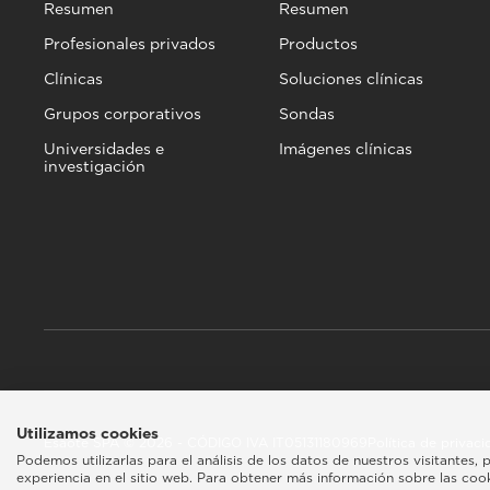
Resumen
Resumen
Profesionales privados
Productos
Clínicas
Soluciones clínicas
Grupos corporativos
Sondas
Universidades e
Imágenes clínicas
investigación
Utilizamos cookies
Esaote SPA © 2026 - CÓDIGO IVA IT05131180969
Política de privac
Podemos utilizarlas para el análisis de los datos de nuestros visitantes
experiencia en el sitio web. Para obtener más información sobre las cooki