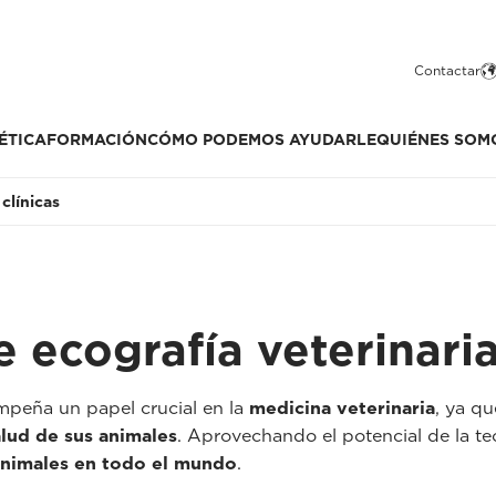
Contactar
ÉTICA
FORMACIÓN
CÓMO PODEMOS AYUDARLE
QUIÉNES SOM
clínicas
e ecografía veterinari
peña un papel crucial en la
medicina veterinaria
, ya qu
alud de sus animales
. Aprovechando el potencial de la te
animales en todo el mundo
.