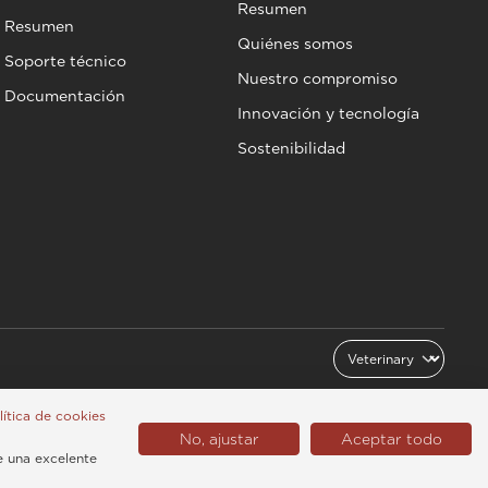
Resumen
Resumen
Quiénes somos
Soporte técnico
Nuestro compromiso
Documentación
Innovación y tecnología
Sostenibilidad
olítica de cookies
No, ajustar
Aceptar todo
España (Español)
e una excelente