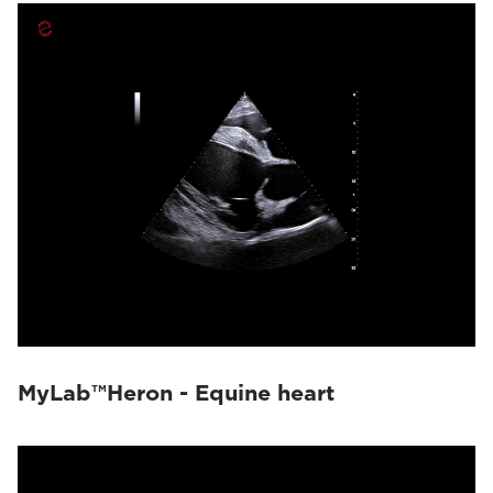
MyLab™Heron - Equine heart