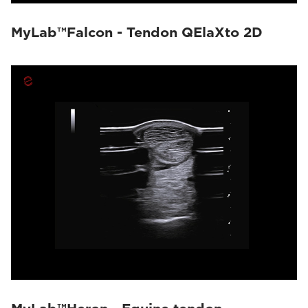
MyLab™Falcon - Tendon QElaXto 2D