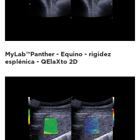
MyLab™Panther - Equino - rigidez
esplénica - QElaXto 2D