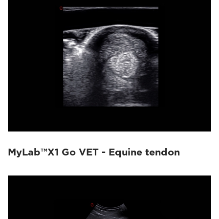
MyLab™X1 Go VET - Equine tendon