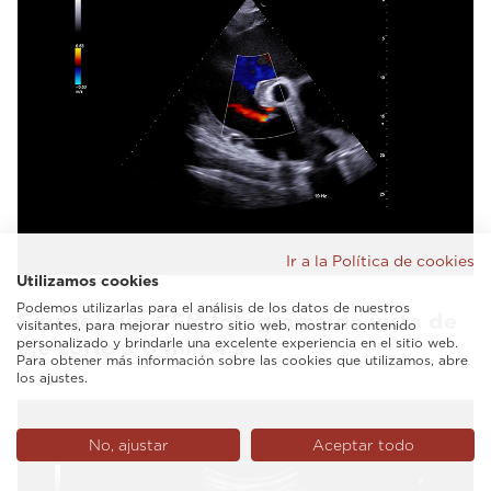
Ir a la Política de cookies
Utilizamos cookies
Podemos utilizarlas para el análisis de los datos de nuestros
Equino, clip CFM fotograma de vista de
visitantes, para mejorar nuestro sitio web, mostrar contenido
personalizado y brindarle una excelente experiencia en el sitio web.
eje corto a 0 min 4 s
Para obtener más información sobre las cookies que utilizamos, abre
los ajustes.
No, ajustar
Aceptar todo