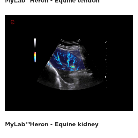
MyLab™Heron - Equine tendon
MyLab™Heron - Equine kidney