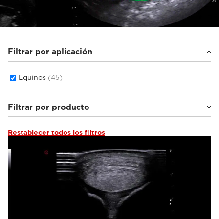
Filtrar por aplicación
Equinos
(45)
Filtrar por producto
Restablecer todos los filtros
MyLab™Wolf
(2)
MyLab™Falcon
(2)
MyLab™Heron
(3)
MyLab™X1 Go VET
(2)
Q7 VET
(1)
MyLab™Panther
(2)
MyLab™X90VET
(1)
MyLab™X1VET
(5)
MyLab™SigmaVET
(1)
MyLab™OmegaVET
(2)