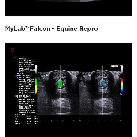
MyLab™Falcon - Equine Repro