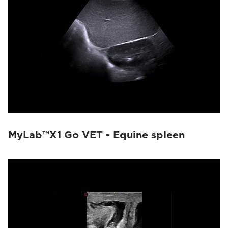
MyLab™X1 Go VET - Equine spleen