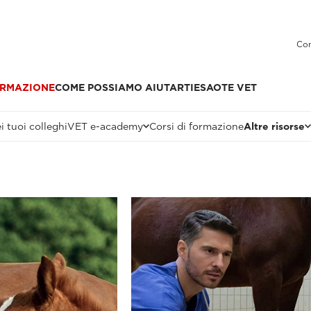
Con
RMAZIONE
COME POSSIAMO AIUTARTI
ESAOTE VET
i tuoi colleghi
VET e-academy
Corsi di formazione
Altre risorse