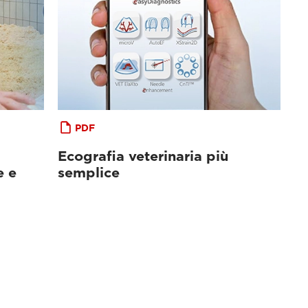
PDF
Ecografia veterinaria più
e e
semplice