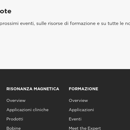
aote
rossimi eventi, sulle risorse di formazione e su tutte le no
RISONANZA MAGNETICA
FORMAZIONE
Overview
Overview
Applicazioni cliniche
Applicazioni
Prodotti
Eventi
Bobine
Meet the Expert