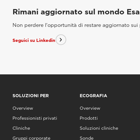
Rimani aggiornato sul mondo Es
Non perdere l'opportunità di restare aggiornato sui p
Seguici su Linkedin
SOLUZIONI PER
ECOGRAFIA
Overview
Overview
Professionisti privati
Prodotti
Cliniche
Soluzioni cliniche
Gruppi corporate
Sonde