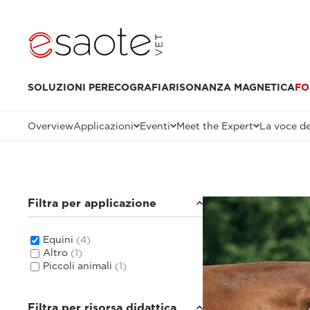
SOLUZIONI PER
ECOGRAFIA
RISONANZA MAGNETICA
FO
Overview
Applicazioni
Eventi
Meet the Expert
La voce de
Filtra per applicazione
Equini
(4)
Altro
(1)
Piccoli animali
(1)
Filtra per risorsa didattica