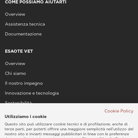
COME POSSIAMO AIUTARTI
Overview
Assistenza tecnica
Documentazione
ESAOTE VET
Overview
Chi siamo
Il nostro impegno
Innovazione e tecnologia
Sostenibilità
Cookie Policy
Utilizziamo i cookie
Questo sito può utilizzare cookie tecnici e di profilazione, anche di
terze parti, per poterti offrire una maggiore semplicità nell'utilizzo del
nostro sito e inviarti messaggi pubblicitari in linea con le preferenze