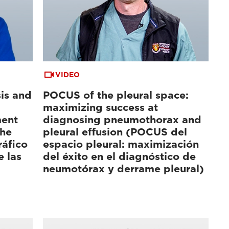
VIDEO
is and
POCUS of the pleural space:
maximizing success at
ment
diagnosing pneumothorax and
the
pleural effusion (POCUS del
ráfico
espacio pleural: maximización
e las
del éxito en el diagnóstico de
neumotórax y derrame pleural)