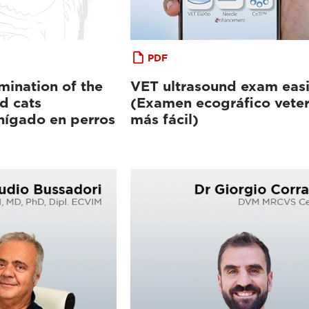
PDF
mination of the
VET ultrasound exam easi
nd cats
(Examen ecográfico veter
 hígado en perros
más fácil)