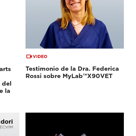
VIDEO
Testimonio de la Dra. Federica
arts
Rossi sobre MyLab™X90VET
 del
e la