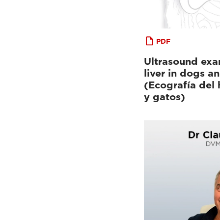
PDF
Ultrasound exa
liver in dogs a
(Ecografía del
y gatos)