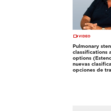
VIDEO
Pulmonary sten
classifications
options (Esten
nuevas clasific
opciones de tr