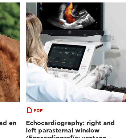
PDF
dad en
Echocardiography: right and
left parasternal window
(Ecocardiografía: ventana