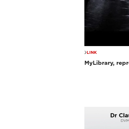
Documentación clínica
(9)
e-academy de ecografía
veterinaria
(21)
e-academy de IRM veterinaria
(35)
LINK
MyLibrary, repr