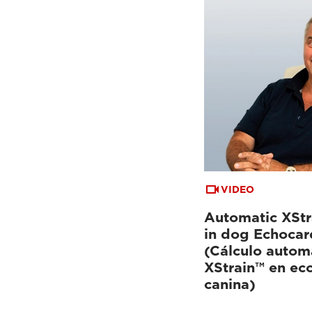
VIDEO
Automatic XStr
in dog Echoca
(Cálculo autom
XStrain™ en ec
canina)