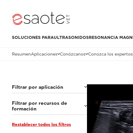
SOLUCIONES PARA
ULTRASONIDOS
RESONANCIA MAGN
Resumen
Aplicaciones
Conózcanos
Conozca los expertos
Filtrar por aplicación
Filtrar por recursos de
Animales pequeños
(62)
formación
Equinos
(9)
Otros
(2)
Restablecer todos los filtros
Tutoriales y bibliotecas en línea
(6)