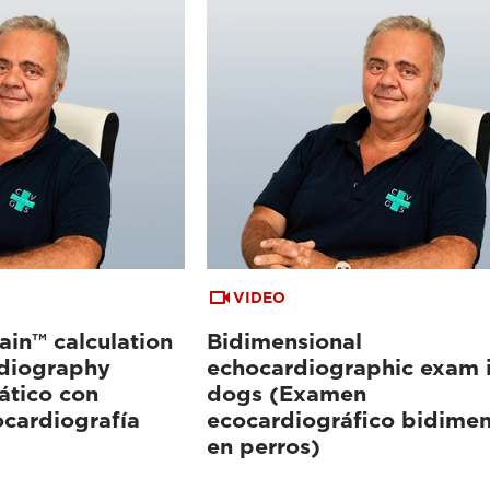
VIDEO
ain™ calculation
Bidimensional
rdiography
echocardiographic exam 
ático con
dogs (Examen
ocardiografía
ecocardiográfico bidimen
en perros)