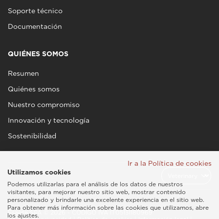
Soporte técnico
Documentación
QUIÉNES SOMOS
Resumen
Quiénes somos
Nuestro compromiso
Innovación y tecnología
Sostenibilidad
Ir a la Política de cookies
Utilizamos cookies
Podemos utilizarlas para el análisis de los datos de nuestros
visitantes, para mejorar nuestro sitio web, mostrar contenido
personalizado y brindarle una excelente experiencia en el sitio web.
Para obtener más información sobre las cookies que utilizamos, abre
Esaote SPA © 2026 - CÓDIGO IVA IT05131180969
los ajustes.