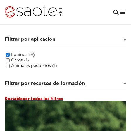
Filtrar por aplicación
Equinos
(9)
Otros
(1)
Animales pequeños
(1)
Filtrar por recursos de formación
Restablecer todos los filtros
Documentación clínica
(4)
e-academy de ecografía veterinaria
(1)
e-academy de IRM veterinaria
(4)