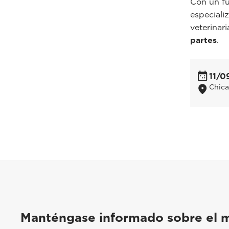
Con un fu
especiali
veterinari
partes
.
11/0
Chicag
Manténgase informado sobre el 