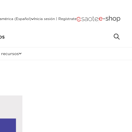
américa (Español)
Inicia sesión | Regístrate
OS
 recursos