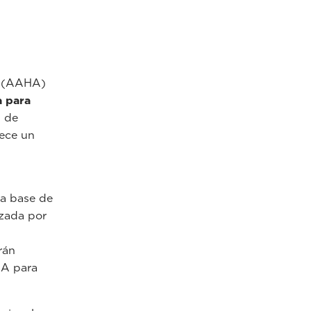
n (AAHA)
a para
3 de
rece un
 a base de
izada por
rán
HA para