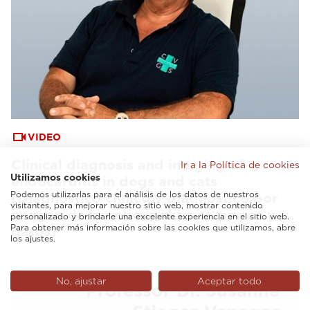
VIDEO
Clinical diagnosis and imaging of
Ir a la Política de cookies
Utilizamos cookies
endocarditis in dogs and cats
Podemos utilizarlas para el análisis de los datos de nuestros
(Diagnóstico clínico y diagnóstico por
visitantes, para mejorar nuestro sitio web, mostrar contenido
imagen de la endocarditis en perros y
personalizado y brindarle una excelente experiencia en el sitio web.
Para obtener más información sobre las cookies que utilizamos, abre
gatos)
los ajustes.
No, ajustar
Aceptar todo