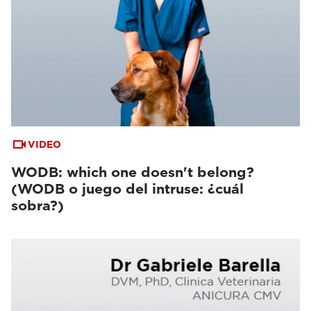
VIDEO
WODB: which one doesn't belong?
(WODB o juego del intruse: ¿cuál
sobra?)