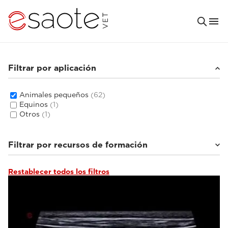
Filtrar por aplicación
Animales pequeños
(62)
Equinos
(1)
Otros
(1)
Filtrar por recursos de formación
Restablecer todos los filtros
Tutoriales y bibliotecas en línea
(6)
Documentación clínica
(5)
e-academy de ecografía veterinaria
(20)
e-academy de IRM veterinaria
(31)