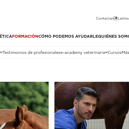
Contactar
Latino
ÉTICA
FORMACIÓN
CÓMO PODEMOS AYUDARLE
QUIÉNES SOM
Testimonios de profesionales
e-academy veterinaria
Cursos
Más