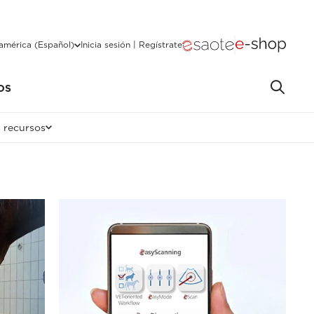
américa (Español)
Inicia sesión | Regístrate
OS
 recursos