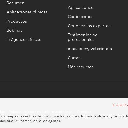
Resumen
Aplicaciones
Aplicaciones clínicas
Conózcanos
Productos
Conozca los expertos
Bobinas
Testimonios de
Imágenes clínicas
profesionales
e-academy veterinaria
Cursos
Más recursos
Ir a la P
idad
|
Política de cookies
|
Información legal
|
Créditos
, para mejorar nuestro sitio web, mostrar contenido personalizado y brindarl
es que utilizamos, abre los ajustes.