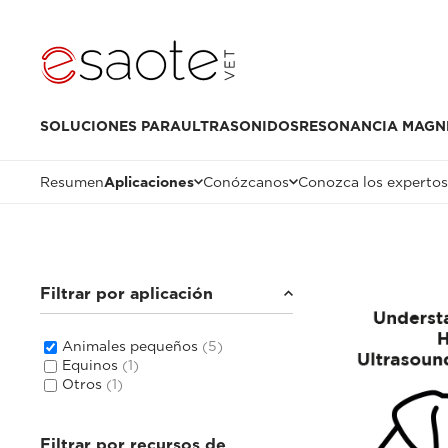
SOLUCIONES PARA
ULTRASONIDOS
RESONANCIA MAGN
Resumen
Aplicaciones
Conózcanos
Conozca los expertos
Filtrar por aplicación
Animales pequeños
(5)
Equinos
(1)
Otros
(1)
Filtrar por recursos de