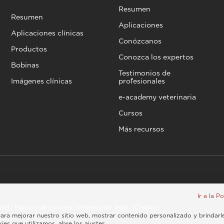
Resumen
Resumen
Aplicaciones
Aplicaciones clínicas
Conózcanos
Productos
Conozca los expertos
Bobinas
Testimonios de
Imágenes clínicas
profesionales
e-academy veterinaria
Cursos
Más recursos
Ir a la P
idad
|
Política de cookies
|
Información legal
|
Créditos
, para mejorar nuestro sitio web, mostrar contenido personalizado y brindarl
es que utilizamos, abre los ajustes.