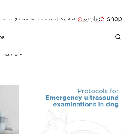
américa (Español)
Inicia sesión | Regístrate
OS
 recursos