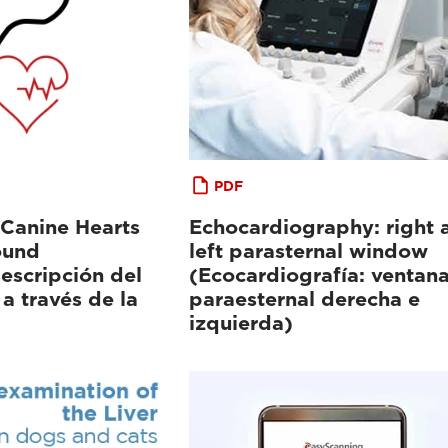
PDF
Canine Hearts
Echocardiography: right 
ound
left parasternal window
escripción del
(Ecocardiografía: ventan
a través de la
paraesternal derecha e
izquierda)