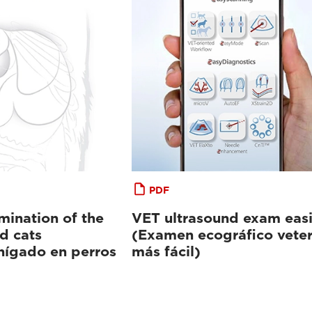
PDF
mination of the
VET ultrasound exam easi
nd cats
(Examen ecográfico veter
 hígado en perros
más fácil)