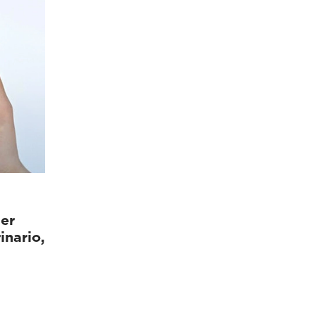
er
inario,