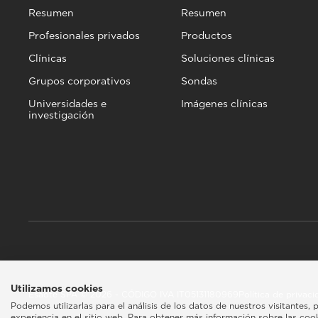
Resumen
Resumen
Profesionales privados
Productos
Clínicas
Soluciones clínicas
Grupos corporativos
Sondas
Universidades e
Imágenes clínicas
investigación
Utilizamos cookies
Esaote SPA © 2026 - CÓDIGO IVA IT05131180969
Política de privac
Podemos utilizarlas para el análisis de los datos de nuestros visitantes
experiencia en el sitio web. Para obtener más información sobre las cooki