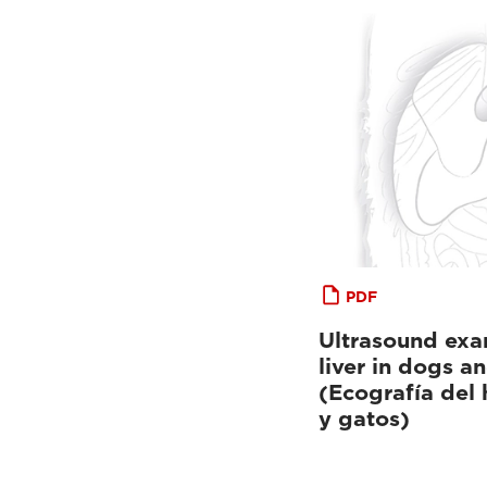
PDF
Ultrasound exa
liver in dogs a
(Ecografía del
y gatos)