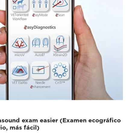
asound exam easier (Examen ecográfico
io, más fácil)