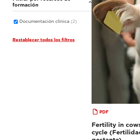
formación
Documentación clínica
(2)
Restablecer todos los filtros
PDF
Fertility in co
cycle (Fertilid
gestante)