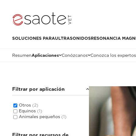
SOLUCIONES PARA
ULTRASONIDOS
RESONANCIA MAGN
Resumen
Aplicaciones
Conózcanos
Conozca los expertos
Filtrar por aplicación
Otros
(2)
Equinos
(1)
Animales pequeños
(1)
Filtrar por recursos de