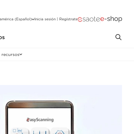
américa (Español)
Inicia sesión | Regístrate
OS
 recursos