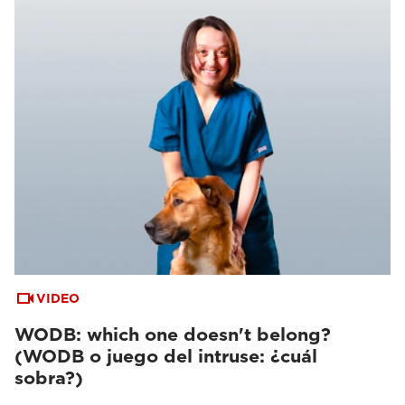
VIDEO
WODB: which one doesn't belong?
(WODB o juego del intruse: ¿cuál
sobra?)