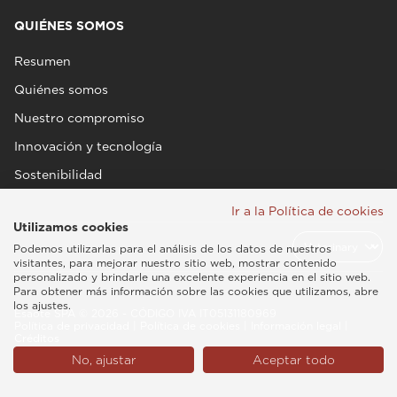
QUIÉNES SOMOS
Resumen
Quiénes somos
Nuestro compromiso
Innovación y tecnología
Sostenibilidad
Ir a la Política de cookies
Utilizamos cookies
Podemos utilizarlas para el análisis de los datos de nuestros
visitantes, para mejorar nuestro sitio web, mostrar contenido
personalizado y brindarle una excelente experiencia en el sitio web.
Para obtener más información sobre las cookies que utilizamos, abre
los ajustes.
Esaote SPA © 2026 - CÓDIGO IVA IT05131180969
Política de privacidad
|
Política de cookies
|
Información legal
|
Créditos
Latinoamérica (Español)
No, ajustar
Aceptar todo