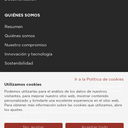
QUIÉNES SOMOS
Resumen
Quiénes somos
Nuestro compromiso
Innovación y tecnología
Sostenibilidad
Ir a la Política de cookies
Utilizamos cookies
Podemos utilizarlas para el análisis de los datos de nuestros
visitantes, para mejorar nuestro sitio web, mostrar contenido
personalizado y brindarle una excelente experiencia en el sitio web.
Para obtener más información sobre las cookies que utilizamos, abre
Esaote SPA © 2026 - CÓDIGO IVA IT05131180969
los ajustes.
Política de privacidad
|
Política de cookies
|
Información legal
|
Créditos
Latinoamérica (Español)
No, ajustar
Aceptar todo