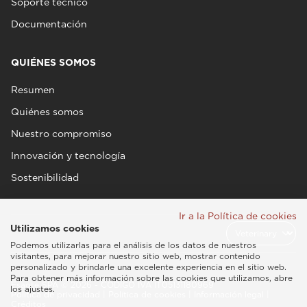
Soporte técnico
Documentación
QUIÉNES SOMOS
Resumen
Quiénes somos
Nuestro compromiso
Innovación y tecnología
Sostenibilidad
Ir a la Política de cookies
Utilizamos cookies
Podemos utilizarlas para el análisis de los datos de nuestros
visitantes, para mejorar nuestro sitio web, mostrar contenido
personalizado y brindarle una excelente experiencia en el sitio web.
Para obtener más información sobre las cookies que utilizamos, abre
Esaote SPA © 2026 - CÓDIGO IVA IT05131180969
los ajustes.
Política de privacidad
|
Política de cookies
|
Información legal
|
Créditos