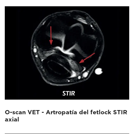
O-scan VET - Artropatía del fetlock STIR
axial