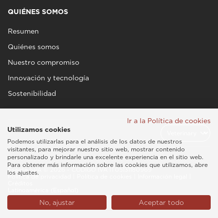
QUIÉNES SOMOS
Resumen
Quiénes somos
Nuestro compromiso
Innovación y tecnología
Sostenibilidad
Ir a la Política de cookies
Utilizamos cookies
Podemos utilizarlas para el análisis de los datos de nuestros
visitantes, para mejorar nuestro sitio web, mostrar contenido
personalizado y brindarle una excelente experiencia en el sitio web.
Para obtener más información sobre las cookies que utilizamos, abre
Esaote SPA © 2026 - CÓDIGO IVA IT05131180969
los ajustes.
Política de privacidad
|
Política de cookies
|
Información legal
|
Créditos
Latinoamérica (Español)
No, ajustar
Aceptar todo