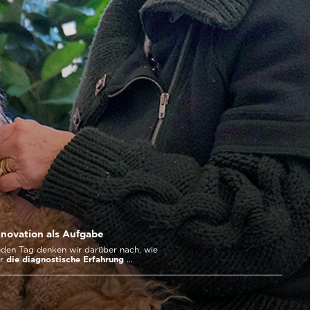
nnovation als Aufgabe
den Tag denken wir darüber nach, wie
ir
die diagnostische Erfahrung
...