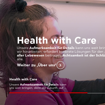
Health with Care
Unsere
Aufmerksamkeit für Details
kann uns weit brin
wir hinarbeiten, erfordert konkrete Lösungen für den 
aller Lebewesen
beitragen.
Achtsamkeit ist der Schlü
alle.
Weiter zu ‚Über uns‘
Health with Care
Unsere
Aufmerksamkeit für Details
kann
uns weit bringen, denn die Zukunft, auf ...