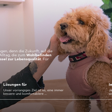
gen, denn die Zukunft, auf die
Alltag, die zum
Wohlbefinden
ssel zur Lebensqualität
. Für
Lösungen für
I
Unser vorrangiges Ziel ist es, eine immer
Je
bessere und komfortablere ...
w