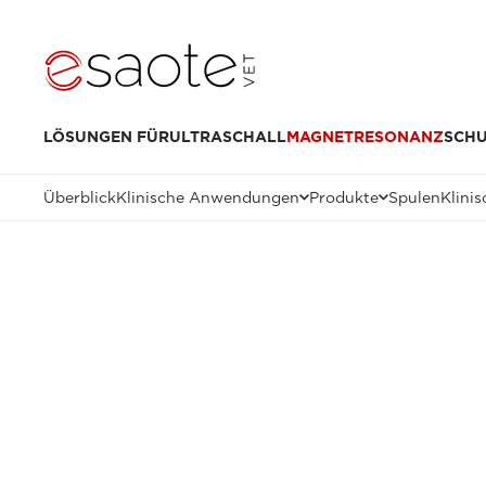
LÖSUNGEN FÜR
ULTRASCHALL
MAGNETRESONANZ
SCH
Überblick
Klinische Anwendungen
Produkte
Spulen
Klinis