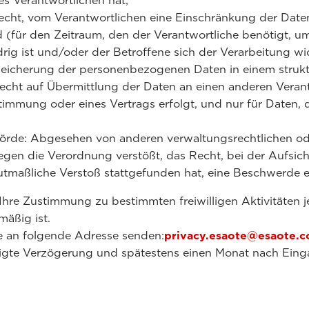
es Verantwortlichen hat;
echt, vom Verantwortlichen eine Einschränkung der Daten
 (für den Zeitraum, den der Verantwortliche benötigt, u
ig ist und/oder der Betroffene sich der Verarbeitung wid
peicherung der personenbezogenen Daten in einem struktu
cht auf Übermittlung der Daten an einen anderen Verantw
immung oder eines Vertrags erfolgt, und nur für Daten, di
örde: Abgesehen von anderen verwaltungsrechtlichen ode
gegen die Verordnung verstößt, das Recht, bei der Aufsic
utmaßliche Verstoß stattgefunden hat, eine Beschwerde e
Ihre Zustimmung zu bestimmten freiwilligen Aktivitäten j
äßig ist.
e an folgende Adresse senden:
privacy.esaote@esaote.
igte Verzögerung und spätestens einen Monat nach Einga