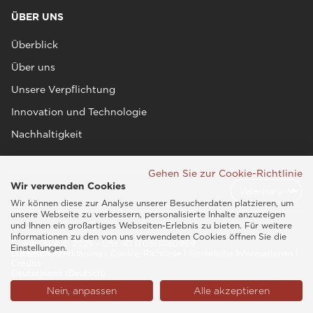
ÜBER UNS
Überblick
Über uns
Unsere Verpflichtung
Innovation und Technologie
Nachhaltigkeit
Gehen Sie zur Cookie-Richtlinie
Wir verwenden Cookies
Wir können diese zur Analyse unserer Besucherdaten platzieren, um
unsere Webseite zu verbessern, personalisierte Inhalte anzuzeigen
und Ihnen ein großartiges Webseiten-Erlebnis zu bieten. Für weitere
Informationen zu den von uns verwendeten Cookies öffnen Sie die
Esaote SPA © 2026 - USt.-ID IT05131180969
Einstellungen.
Datenschutzerklärung
|
Cookie-Richtlinie
|
Rechtliche Informationen
|
Credits
Deutschland (Deutsch)
Nein, anpassen
Alle akzeptieren