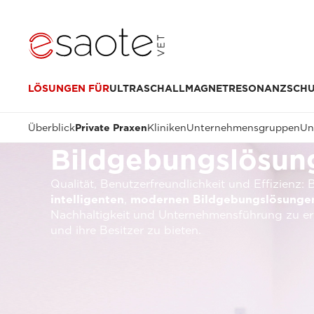
LÖSUNGEN FÜR
ULTRASCHALL
MAGNETRESONANZ
SCH
Überblick
Private Praxen
Kliniken
Unternehmensgruppen
Un
Bildgebungslösung
Qualität, Benutzerfreundlichkeit und Effizienz:
intelligenten
,
modernen Bildgebungslösunge
Nachhaltigkeit und Unternehmensführung zu erf
und ihre Besitzer zu bieten.