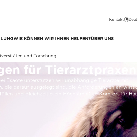
Kontakt
Deut
ULUNG
WIE KÖNNEN WIR IHNEN HELFEN?
ÜBER UNS
iversitäten und Forschung
en für Tierarztpraxen
 Bei Esaote unterstützen wir unabhängige Tierärzte mit
n
, die darauf ausgelegt sind, die Anforderungen an wirtsc
üllen und gleichzeitig ein Höchstmaß an Komfort für Hau