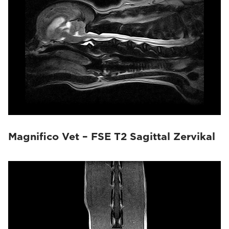
Magnifico Vet – FSE T2 Sagittal Zervikal