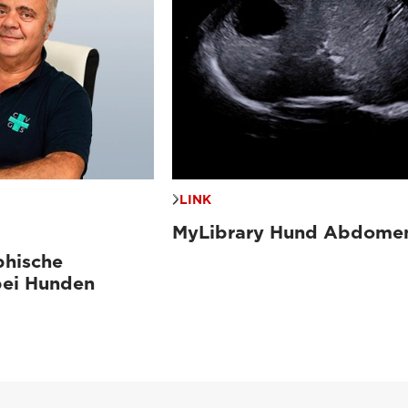
LINK
MyLibrary Hund Abdome
phische
bei Hunden