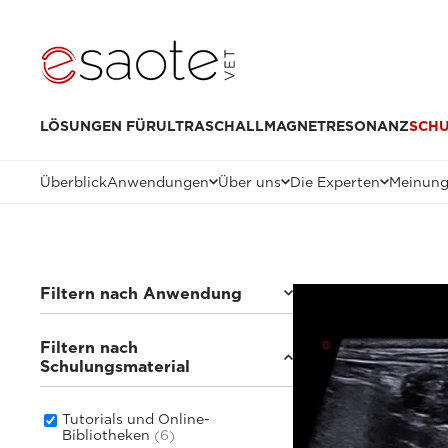
LÖSUNGEN FÜR
ULTRASCHALL
MAGNETRESONANZ
SCH
Überblick
Anwendungen
Über uns
Die Experten
Meinung
Filtern nach Anwendung
Filtern nach
Kleintiere
(6)
Schulungsmaterial
Tutorials und Online-
Bibliotheken
(6)