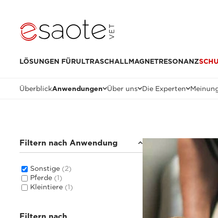
LÖSUNGEN FÜR
ULTRASCHALL
MAGNETRESONANZ
SCH
Überblick
Anwendungen
Über uns
Die Experten
Meinung
Filtern nach Anwendung
Sonstige
(2)
Pferde
(1)
Kleintiere
(1)
Filtern nach