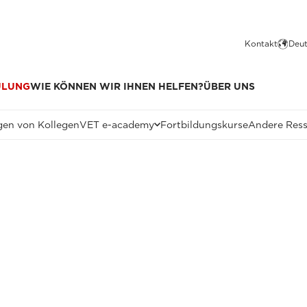
Kontakt
Deut
ULUNG
WIE KÖNNEN WIR IHNEN HELFEN?
ÜBER UNS
en von Kollegen
VET e-academy
Fortbildungskurse
Andere Res