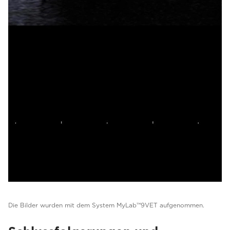
Die Bilder wurden mit dem System MyLab™9VET aufgenommen.