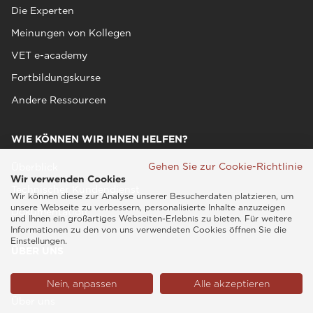
Die Experten
Meinungen von Kollegen
VET e-academy
Fortbildungskurse
Andere Ressourcen
WIE KÖNNEN WIR IHNEN HELFEN?
Gehen Sie zur Cookie-Richtlinie
Überblick
Wir verwenden Cookies
Technischer Kundendienst
Wir können diese zur Analyse unserer Besucherdaten platzieren, um
unsere Webseite zu verbessern, personalisierte Inhalte anzuzeigen
Dokumentation
und Ihnen ein großartiges Webseiten-Erlebnis zu bieten. Für weitere
Informationen zu den von uns verwendeten Cookies öffnen Sie die
Einstellungen.
ÜBER UNS
Überblick
Nein, anpassen
Alle akzeptieren
Über uns