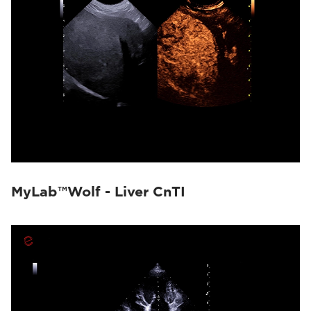
MyLab™Wolf - Liver CnTI