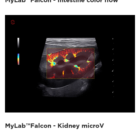
MyLab™Falcon - Intestine color flow
MyLab™Falcon - Kidney microV