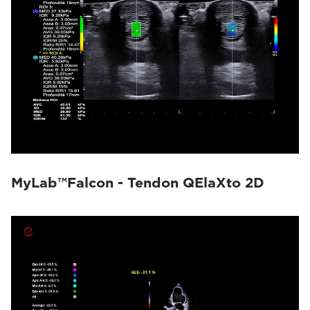
MyLab™Falcon - Tendon QElaXto 2D