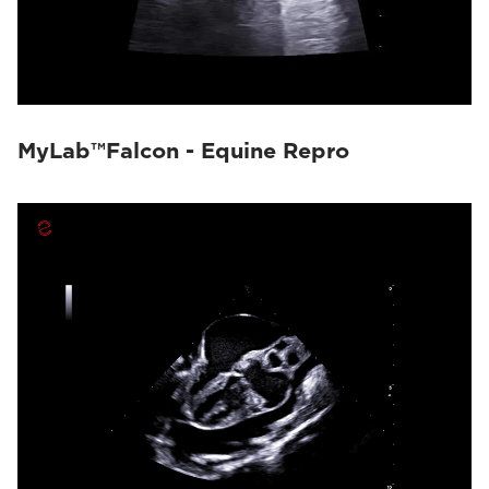
MyLab™Falcon - Equine Repro