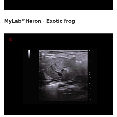
MyLab™Heron - Exotic frog