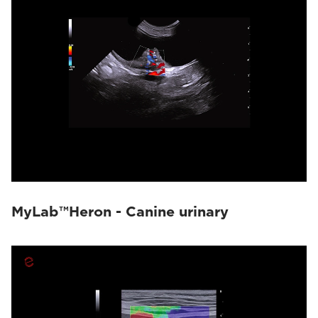
MyLab™Heron - Canine urinary