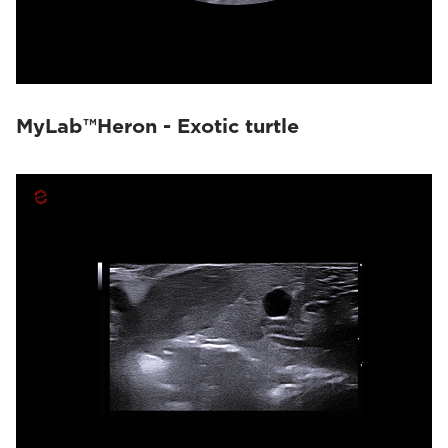
MyLab™Heron - Exotic turtle