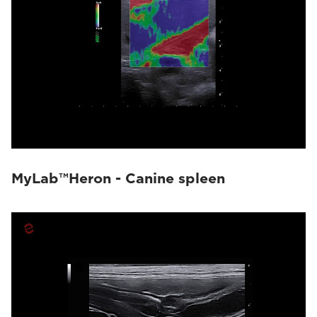
MyLab™Heron - Canine spleen