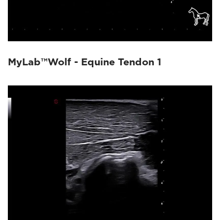
MyLab™Omega eXP VET
(10)
MyLab™FOX
(15)
MyLab™9VET
(4)
MyLab™Wolf - Equine Tendon 1