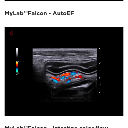
MyLab™Falcon - AutoEF