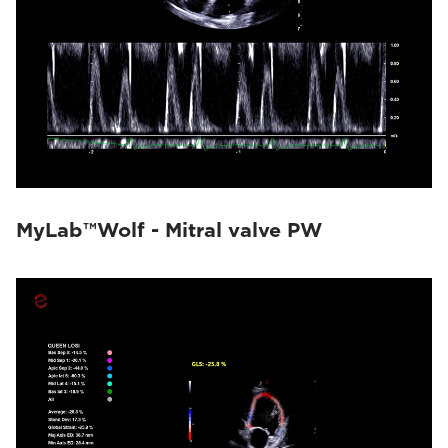
MyLab™Wolf - Mitral valve PW