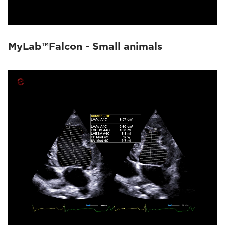
MyLab™Falcon - Small animals