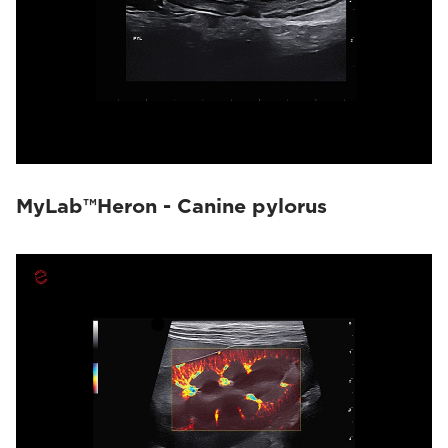
MyLab™Heron - Canine pylorus