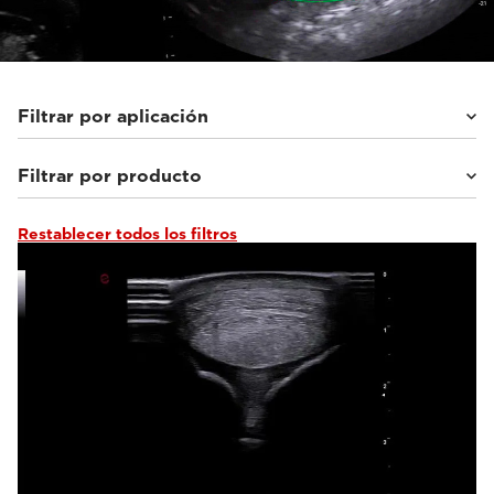
Filtrar por aplicación
Filtrar por producto
Equinos
(45)
Animales pequeños
(112)
Otros
(8)
Restablecer todos los filtros
MyLab™Wolf
(10)
MyLab™Falcon
(9)
MyLab™Heron
(15)
MyLab™X1 Go VET
(9)
Q7 VET
(6)
MyLab™Panther
(19)
MyLab™X90VET
(9)
MyLab™X8VET
(5)
MyLab™X75VET
(6)
MyLab™X5VET
(3)
MyLab™X1VET
(12)
MyLab™SigmaVET
(3)
MyLab™OmegaVET
(6)