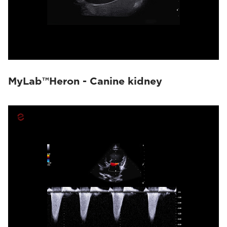
MyLab™Heron - Canine kidney