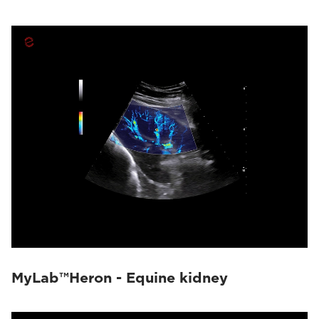
MyLab™Heron - Equine kidney