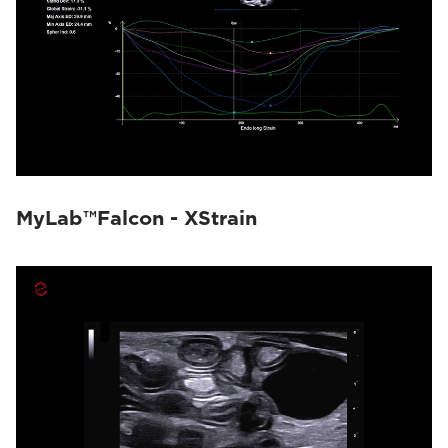
MyLab™Falcon - XStrain