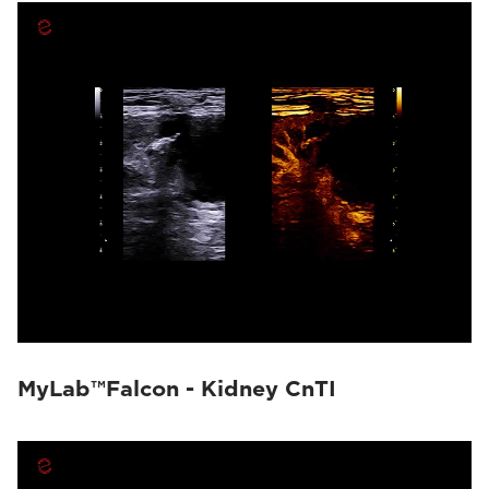
MyLab™Falcon - Kidney CnTI