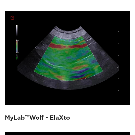
MyLab™Wolf - ElaXto