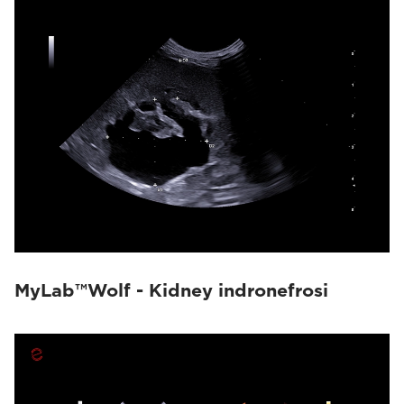
MyLab™Wolf - Kidney indronefrosi