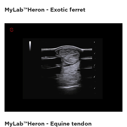
MyLab™Heron - Exotic ferret
MyLab™Heron - Equine tendon