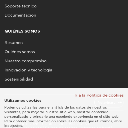
Soporte técnico
Documentación
QUIÉNES SOMOS
Resumen
Quiénes somos
Nuestro compromiso
Innovación y tecnología
Sostenibilidad
Ir a la Política de cookies
Utilizamos cookies
Podemos utilizarlas para el análisis de los datos de nuestros
visitantes, para mejorar nuestro sitio web, mostrar contenido
personalizado y brindarle una excelente experiencia en el sitio web.
Para obtener más información sobre las cookies que utilizamos, abre
Esaote SPA © 2026 - CÓDIGO IVA IT05131180969
los ajustes.
Política de privacidad
|
Política de cookies
|
Información legal
|