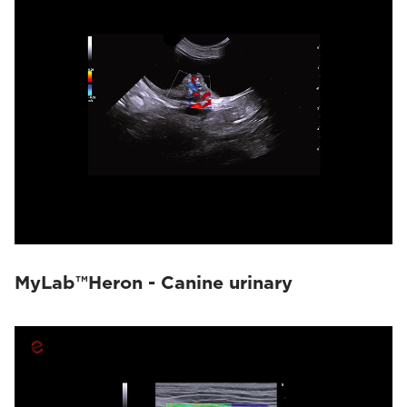
MyLab™Heron - Canine urinary