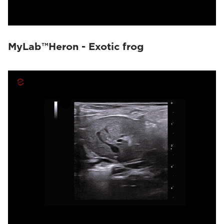
MyLab™Heron - Exotic frog