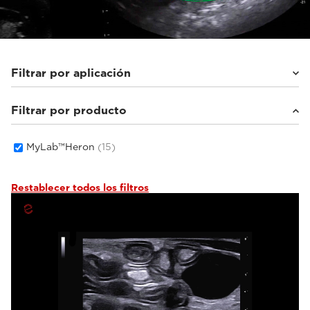
Filtrar por aplicación
Filtrar por producto
Animales pequeños
(9)
Otros
(3)
Equinos
(3)
MyLab™Heron
(15)
Restablecer todos los filtros