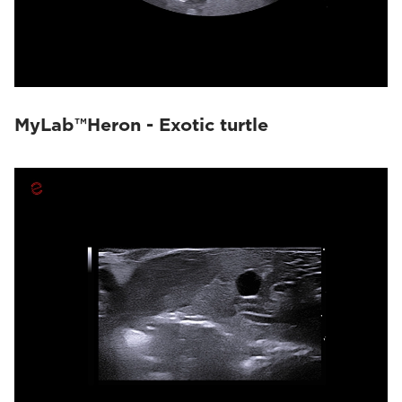
MyLab™Heron - Exotic turtle