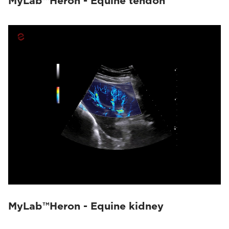
MyLab™Heron - Equine tendon
MyLab™Heron - Equine kidney