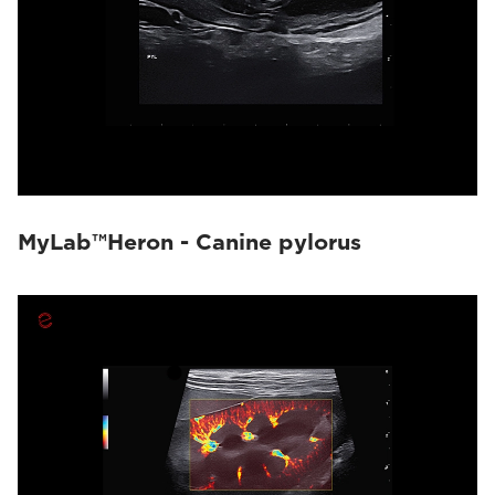
MyLab™Heron - Canine pylorus