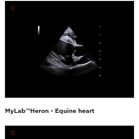
MyLab™Heron - Equine heart