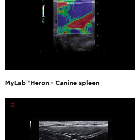
MyLab™Heron - Canine spleen