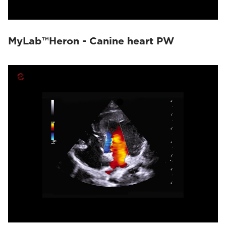
MyLab™Heron - Canine heart PW