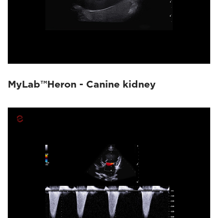
MyLab™Heron - Canine kidney