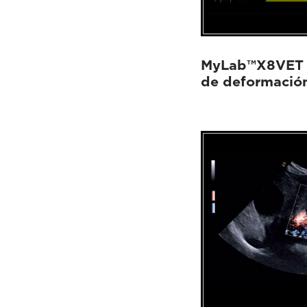
MyLab™X8VET - 
de deformación