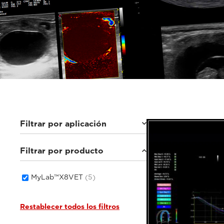
Filtrar por aplicación
Filtrar por producto
Animales pequeños
(5)
MyLab™X8VET
(5)
Restablecer todos los filtros