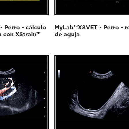
Perro - cálculo
MyLab™X8VET - Perro - r
 con XStrain™
de aguja