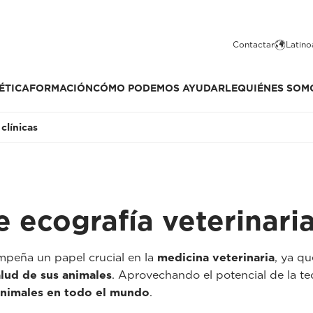
Contactar
Latino
ÉTICA
FORMACIÓN
CÓMO PODEMOS AYUDARLE
QUIÉNES SOM
clínicas
e ecografía veterinari
peña un papel crucial en la
medicina veterinaria
, ya qu
alud de sus animales
. Aprovechando el potencial de la te
animales en todo el mundo
.