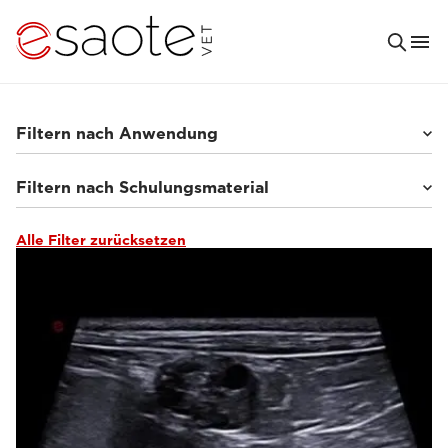
Filtern nach Anwendung
Filtern nach Schulungsmaterial
Kleintiere
(64)
Pferde
(9)
Sonstige
(2)
Alle Filter zurücksetzen
Tutorials und Online-Bibliotheken
(6)
Klinische Dokumentation
(10)
Ultraschall VET e-academy
(22)
MRT VET e-academy
(35)