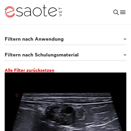
Filtern nach Anwendung
Filtern nach Schulungsmaterial
Kleintiere
(64)
Pferde
(9)
Sonstige
(2)
Alle Filter zurücksetzen
Tutorials und Online-Bibliotheken
(6)
Klinische Dokumentation
(10)
Ultraschall VET e-academy
(22)
MRT VET e-academy
(35)