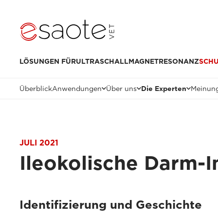
LÖSUNGEN FÜR
ULTRASCHALL
MAGNETRESONANZ
SCH
Überblick
Anwendungen
Über uns
Die Experten
Meinung
JULI 2021
Ileokolische Darm-I
Identifizierung und Geschichte