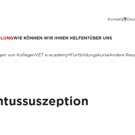
Kontakt
Deut
ULUNG
WIE KÖNNEN WIR IHNEN HELFEN?
ÜBER UNS
en von Kollegen
VET e-academy
Fortbildungskurse
Andere Res
ntussuszeption