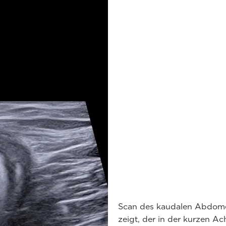
Scan des kaudalen Abdome
zeigt, der in der kurzen A