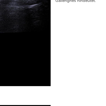
Gallengries hindeutet.