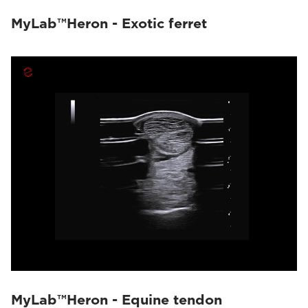
MyLab™Heron - Exotic ferret
MyLab™Heron - Equine tendon