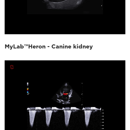
MyLab™Heron - Canine kidney