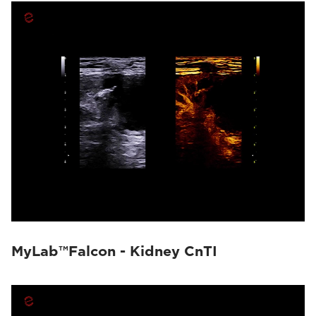
MyLab™Falcon - Kidney CnTI