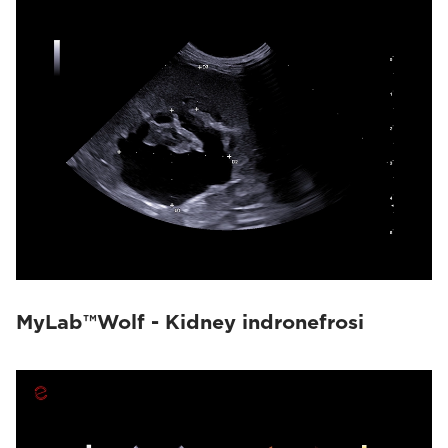
MyLab™Wolf - Kidney indronefrosi