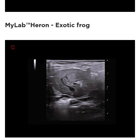
MyLab™Heron - Exotic frog