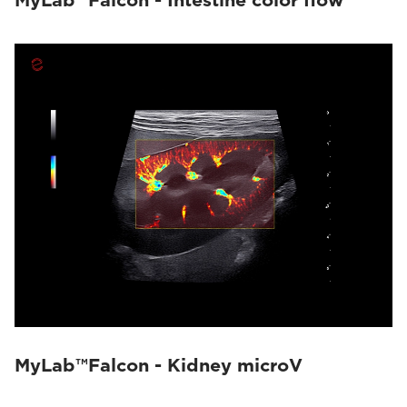
MyLab™Falcon - Intestine color flow
MyLab™Falcon - Kidney microV