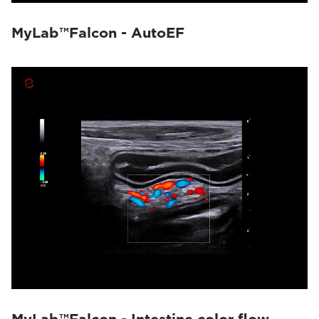
MyLab™Falcon - AutoEF