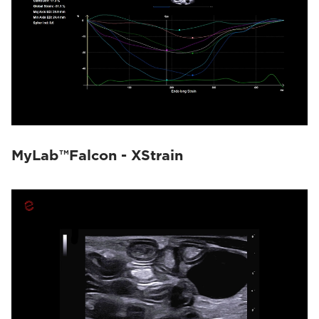
MyLab™Falcon - XStrain