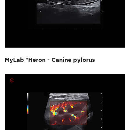
MyLab™Heron - Canine pylorus