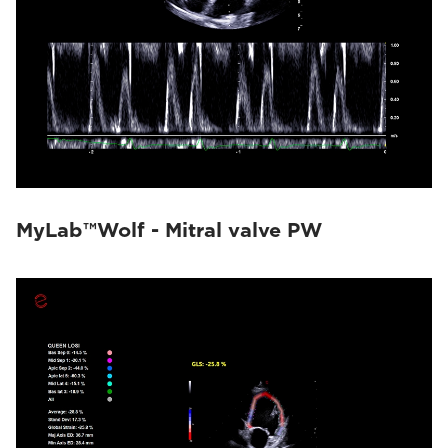
MyLab™Wolf - Mitral valve PW