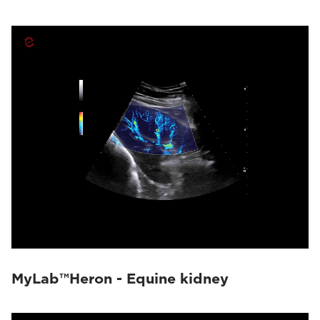
MyLab™Heron - Equine kidney