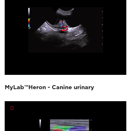
MyLab™Heron - Canine urinary