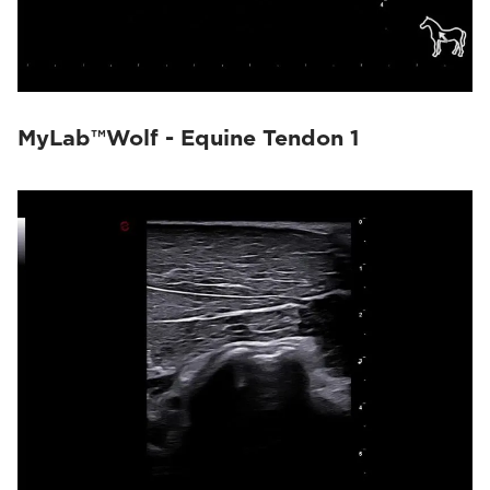
MyLab™Omega eXP VET
(10)
MyLab™FOX
(15)
MyLab™9VET
(4)
MyLab™Wolf - Equine Tendon 1