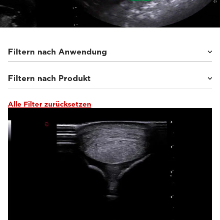
Filtern nach Anwendung
Filtern nach Produkt
Pferde
(45)
Kleintiere
(112)
Sonstige
(8)
Alle Filter zurücksetzen
MyLab™Wolf
(10)
MyLab™Falcon
(9)
MyLab™Heron
(15)
MyLab™X1 Go VET
(9)
Q7 VET
(6)
MyLab™Panther
(19)
MyLab™X90VET
(9)
MyLab™X8VET
(5)
MyLab™X75VET
(6)
MyLab™X5VET
(3)
MyLab™X1VET
(12)
MyLab™SigmaVET
(3)
MyLab™OmegaVET
(6)