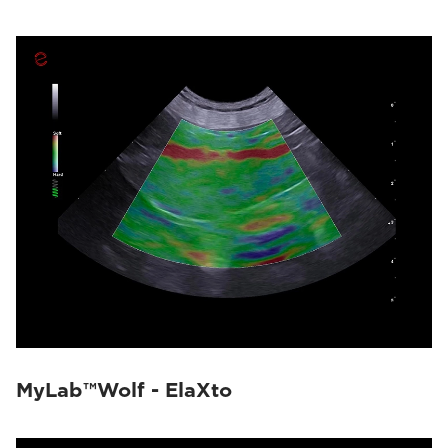
MyLab™Wolf - ElaXto