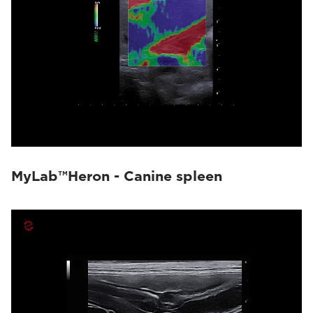
MyLab™Heron - Canine spleen