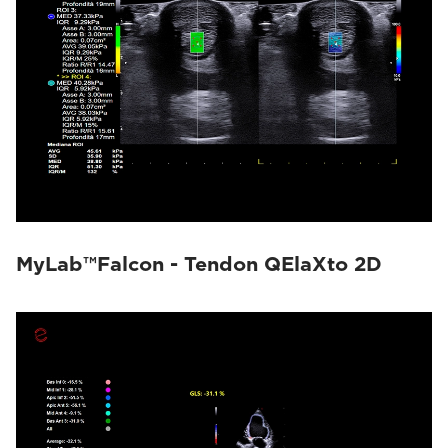
MyLab™Falcon - Tendon QElaXto 2D