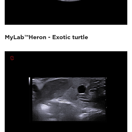
MyLab™Heron - Exotic turtle