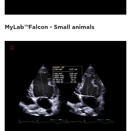
MyLab™Falcon - Small animals