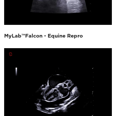
MyLab™Falcon - Equine Repro