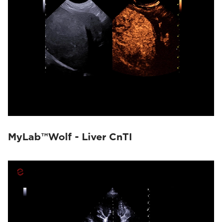
MyLab™Wolf - Liver CnTI