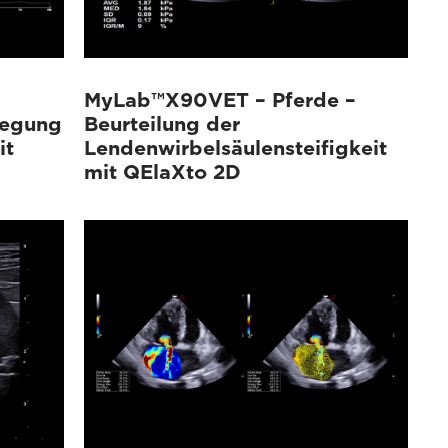
MyLab™X90VET – Pferde –
egung
Beurteilung der
it
Lendenwirbelsäulensteifigkeit
mit QElaXto 2D