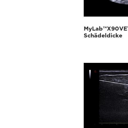
MyLab™X90VET
Schädeldicke