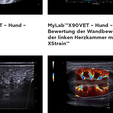
 – Hund –
MyLab™X90VET – Hund –
Bewertung der Wandbew
der linken Herzkammer m
XStrain™