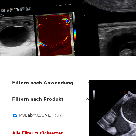
Filtern nach Anwendung
Filtern nach Produkt
Kleintiere
(7)
Pferde
(1)
Sonstige
(1)
MyLab™X90VET
(9)
Alle Filter zurücksetzen