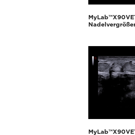
MyLab™X90VET
Nadelvergröße
MyLab™X90VET