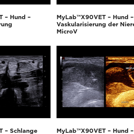
 – Hund –
MyLab™X90VET – Hund –
rung
Vaskularisierung der Nier
MicroV
 – Schlange
MyLab™X90VET – Hund –