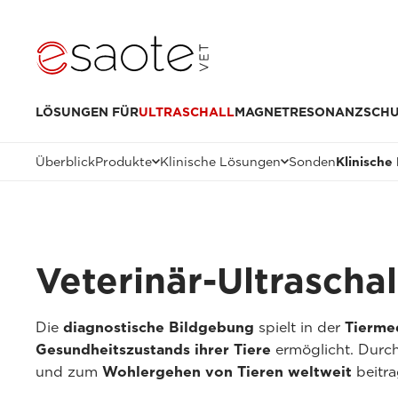
LÖSUNGEN FÜR
ULTRASCHALL
MAGNETRESONANZ
SCH
Überblick
Produkte
Klinische Lösungen
Sonden
Klinische 
Veterinär-Ultraschal
Die
diagnostische Bildgebung
spielt in der
Tierme
Gesundheitszustands ihrer Tiere
ermöglicht. Durch
und zum
Wohlergehen von Tieren weltweit
beitra