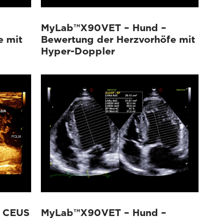
MyLab™X90VET – Hund –
e mit
Bewertung der Herzvorhöfe mit
Hyper-Doppler
 CEUS
MyLab™X90VET – Hund –