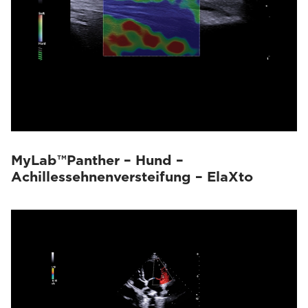
MyLab™Panther – Hund –
Achillessehnenversteifung – ElaXto