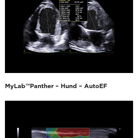
MyLab™Panther – Hund – AutoEF