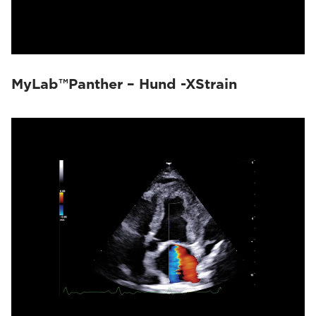
MyLab™Panther – Hund -XStrain