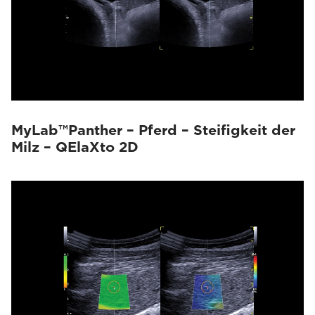
MyLab™Panther – Pferd – Steifigkeit der
Milz – QElaXto 2D