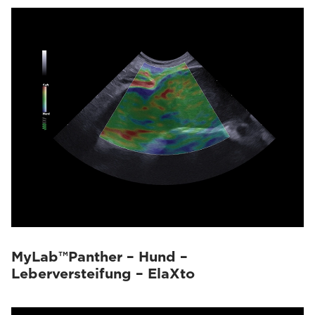
MyLab™Panther – Hund –
Leberversteifung – ElaXto