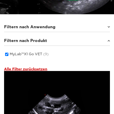
Filtern nach Anwendung
Filtern nach Produkt
Kleintiere
(6)
Pferde
(2)
Sonstige
(1)
MyLab™X1 Go VET
(9)
Alle Filter zurücksetzen