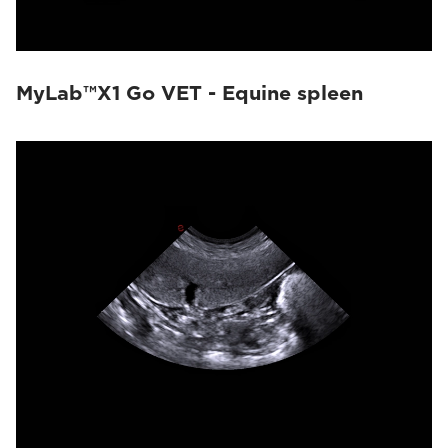
MyLab™X1 Go VET - Equine spleen