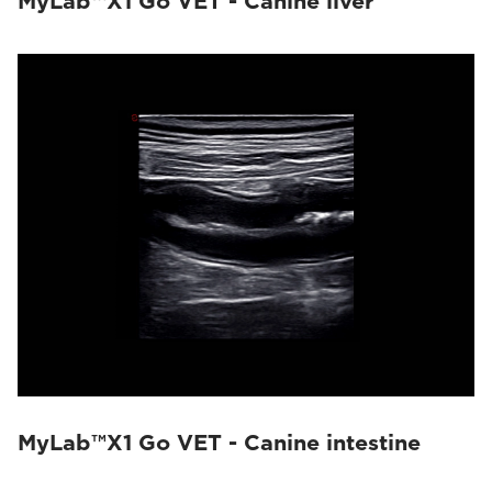
MyLab™X1 Go VET - Canine liver
MyLab™X1 Go VET - Canine intestine