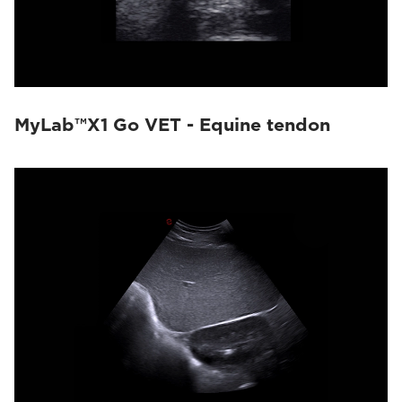
MyLab™X1 Go VET - Equine tendon