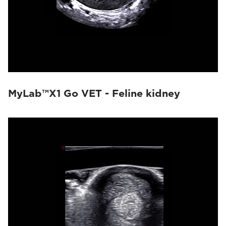
MyLab™X1 Go VET - Feline kidney