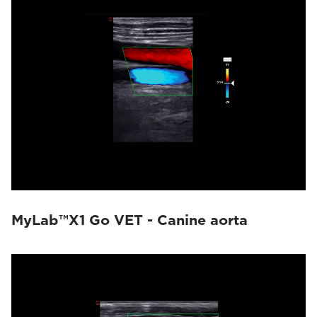
MyLab™X1 Go VET - Canine aorta