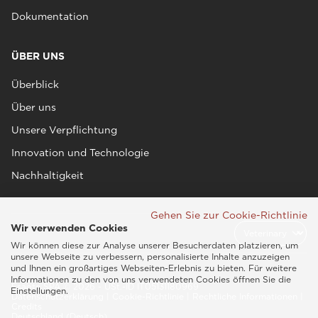
Dokumentation
ÜBER UNS
Überblick
Über uns
Unsere Verpflichtung
Innovation und Technologie
Nachhaltigkeit
Gehen Sie zur Cookie-Richtlinie
Wir verwenden Cookies
Wir können diese zur Analyse unserer Besucherdaten platzieren, um
unsere Webseite zu verbessern, personalisierte Inhalte anzuzeigen
und Ihnen ein großartiges Webseiten-Erlebnis zu bieten. Für weitere
Informationen zu den von uns verwendeten Cookies öffnen Sie die
Esaote SPA © 2026 - USt.-ID IT05131180969
Einstellungen.
Datenschutzerklärung
|
Cookie-Richtlinie
|
Rechtliche Informationen
|
Credits
Deutschland (Deutsch)