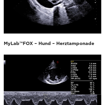
MyLab™FOX – Hund – Herztamponade