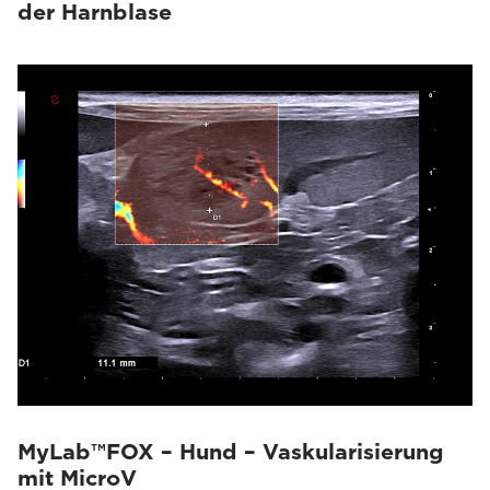
der Harnblase
MyLab™FOX – Hund – Vaskularisierung
mit MicroV